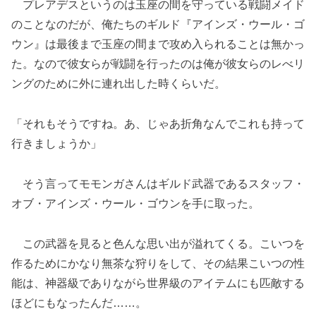
プレアデスというのは玉座の間を守っている戦闘メイド
のことなのだが、俺たちのギルド『アインズ・ウール・ゴ
ウン』は最後まで玉座の間まで攻め入られることは無かっ
た。なので彼女らが戦闘を行ったのは俺が彼女らのレべリ
ングのために外に連れ出した時くらいだ。
「それもそうですね。あ、じゃあ折角なんでこれも持って
行きましょうか」
そう言ってモモンガさんはギルド武器であるスタッフ・
オブ・アインズ・ウール・ゴウンを手に取った。
この武器を見ると色んな思い出が溢れてくる。こいつを
作るためにかなり無茶な狩りをして、その結果こいつの性
能は、神器級でありながら世界級のアイテムにも匹敵する
ほどにもなったんだ……。