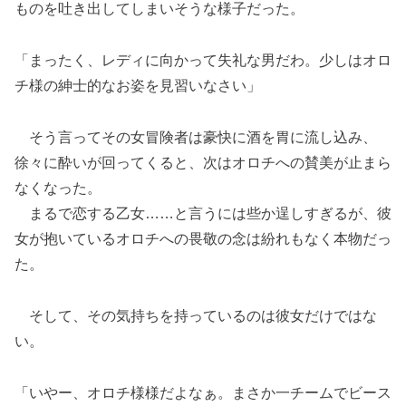
ものを吐き出してしまいそうな様子だった。
「まったく、レディに向かって失礼な男だわ。少しはオロ
チ様の紳士的なお姿を見習いなさい」
そう言ってその女冒険者は豪快に酒を胃に流し込み、
徐々に酔いが回ってくると、次はオロチへの賛美が止まら
なくなった。
まるで恋する乙女……と言うには些か逞しすぎるが、彼
女が抱いているオロチへの畏敬の念は紛れもなく本物だっ
た。
そして、その気持ちを持っているのは彼女だけではな
い。
「いやー、オロチ様様だよなぁ。まさか一チームでビース