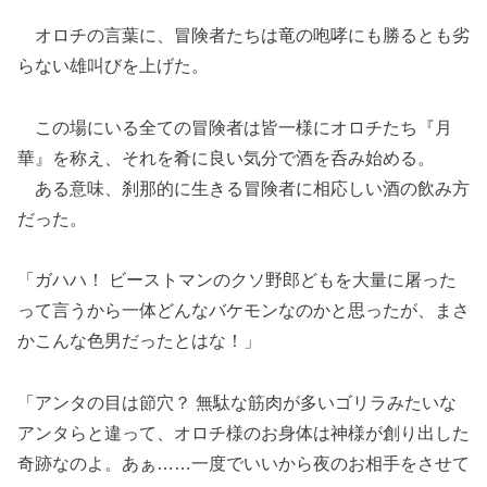
オロチの言葉に、冒険者たちは竜の咆哮にも勝るとも劣
らない雄叫びを上げた。
この場にいる全ての冒険者は皆一様にオロチたち『月
華』を称え、それを肴に良い気分で酒を呑み始める。
ある意味、刹那的に生きる冒険者に相応しい酒の飲み方
だった。
「ガハハ！ ビーストマンのクソ野郎どもを大量に屠った
って言うから一体どんなバケモンなのかと思ったが、まさ
かこんな色男だったとはな！」
「アンタの目は節穴？ 無駄な筋肉が多いゴリラみたいな
アンタらと違って、オロチ様のお身体は神様が創り出した
奇跡なのよ。あぁ……一度でいいから夜のお相手をさせて