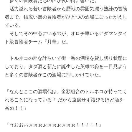
多くの冒険者たちの声が夜の街に響いた。
活力溢れる若い冒険者から歴戦の雰囲気漂う熟練の冒険
者まで、幅広い層の冒険者がひとつの酒場にごったがえし
ている。
そしてその中心にいるのが、オロチ率いるアダマンタイ
ト級冒険者チーム『月華』だ。
トルネコの粋な計らいで街一番の酒場を貸し切り状態に
しており、タダ酒と新たに誕生した英雄の姿を一目見よう
と多くの冒険者がこの酒場に押しかけていた。
「なんとここの酒場代は、全額組合のトルネコが持ってく
れることになっている！ だから遠慮せず浴びるほど酒を
呑め！！」
『うおおおぉぉぉぉぉぉぉぉぉぉ！！！！！』