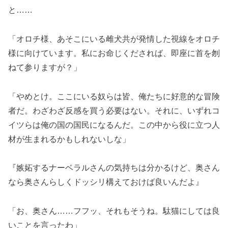
と……
「オロチ様、あそこにいる雌犬共が発情した視線をオロチ
様に向けています。私にお命じくだされば、即座に首を刎
ねて参りますが？」
「やめとけ。ここにいる奴らは皆、俺たちに好意的な冒険
者だ。わざわざ反感を買う必要はない。それに、いずれコ
イツらは俺の国の国民になるんだ。この中から役に立つ人
材が生まれるかもしれないしな」
『嫉妬するナーベラルさんの気持ちは分かるけど、奥さん
なら奥さんらしくドッシリ構えておけば良いんだよ』
「お、奥さん……フフッ、それもそうね。駄猫にしては良
いことを言ったわ」