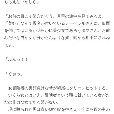
もらえないかしら」
「お前の目こそ節穴だろう。月華の連中を見てみろよ。
『美姫』なんて異名が付いているナーベラルさんに、仮面
を付けてはいるが明らかに美少女であろうタマさん。お前
みたいな男か女か分からんような奴、端から相手にされね
ぇよ」
「ふんっ！！」
「ぐぉっ」
女冒険者の男顔負けな拳が鳩尾にクリーンヒットする。
いくら女とはいえ、冒険者という職に就いている者がた
だの非力な女である筈がない。
現に殴られた男は青い顔で腹を押さえ、今にも胃の中の