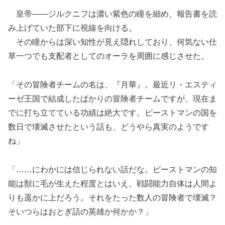
皇帝――ジルクニフは濃い紫色の瞳を細め、報告書を読
み上げていた部下に視線を向ける。
その瞳からは深い知性が見え隠れしており、何気ない仕
草一つでも支配者としてのオーラを周囲に感じさせた。
「その冒険者チームの名は、『月華』。最近リ・エスティ
ーゼ王国で結成したばかりの冒険者チームですが、現在ま
でに打ち立てている功績は絶大です。ビーストマンの国を
数日で壊滅させたという話も、どうやら真実のようです
ね」
「……にわかには信じられない話だな。ビーストマンの知
能は獣に毛が生えた程度とはいえ、戦闘能力自体は人間よ
りも遥かに上だろう。それをたった数人の冒険者で壊滅？
そいつらはおとぎ話の英雄か何かか？」