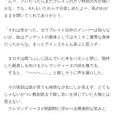
「んー、アレだったらまだブレインのクソ野郎の方が強い
かな。でも、4人もいたから十分楽しめたよー。私のわが
ままを聞いてくれてありがとう」
「それは良かった。セラブレイト以外のメンバーは知らな
いが、奴はアンデットの素体としてはそこそこ優秀な身体
だったからな。きっとアインズさんも喜ぶと思うぞ」
オロチは暇つぶしに読んでいた本をパタンと閉じ、期待
した眼差しを向けるクレマンティーヌの頭を撫でる。
すると、『へへへ……』と嬉しそうに声を漏らした。
その笑顔は誰が見ても純情な少女にしか見えず、とても
じゃないがつい数刻前まで殺し合いを演じていた人物とは
思えない。
クレマンティーヌが戦闘時に浮かべる嗜虐的な笑みと、