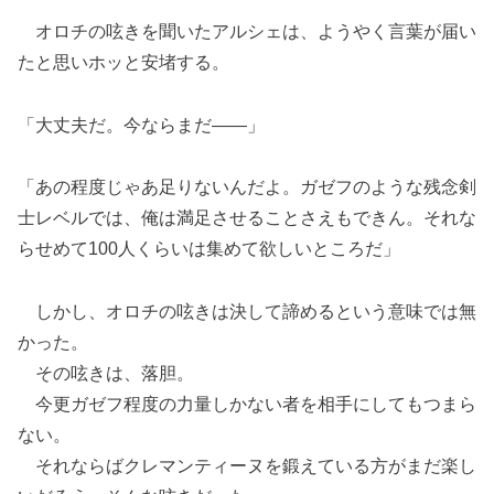
オロチの呟きを聞いたアルシェは、ようやく言葉が届い
たと思いホッと安堵する。
「大丈夫だ。今ならまだ――」
「あの程度じゃあ足りないんだよ。ガゼフのような残念剣
士レベルでは、俺は満足させることさえもできん。それな
らせめて100人くらいは集めて欲しいところだ」
しかし、オロチの呟きは決して諦めるという意味では無
かった。
その呟きは、落胆。
今更ガゼフ程度の力量しかない者を相手にしてもつまら
ない。
それならばクレマンティーヌを鍛えている方がまだ楽し