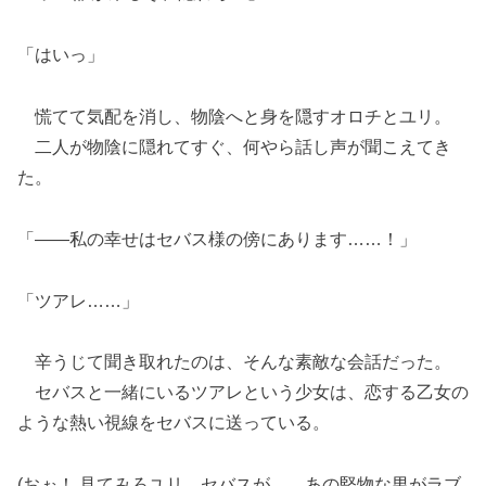
「はいっ」
慌てて気配を消し、物陰へと身を隠すオロチとユリ。
二人が物陰に隠れてすぐ、何やら話し声が聞こえてき
た。
「――私の幸せはセバス様の傍にあります……！」
「ツアレ……」
辛うじて聞き取れたのは、そんな素敵な会話だった。
セバスと一緒にいるツアレという少女は、恋する乙女の
ような熱い視線をセバスに送っている。
(おぉ！ 見てみろユリ、セバスが……あの堅物な男がラブ