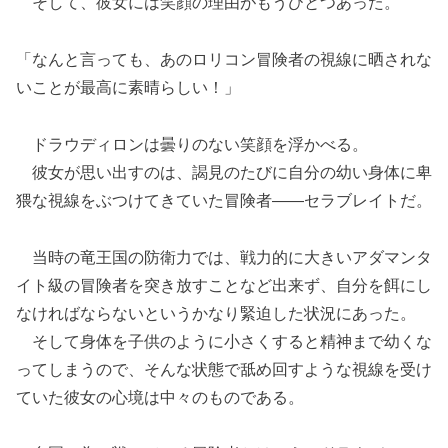
そして、彼女には笑顔の理由がもうひとつあった。
「なんと言っても、あのロリコン冒険者の視線に晒されな
いことが最高に素晴らしい！」
ドラウディロンは曇りのない笑顔を浮かべる。
彼女が思い出すのは、謁見のたびに自分の幼い身体に卑
猥な視線をぶつけてきていた冒険者――セラブレイトだ。
当時の竜王国の防衛力では、戦力的に大きいアダマンタ
イト級の冒険者を突き放すことなど出来ず、自分を餌にし
なければならないというかなり緊迫した状況にあった。
そして身体を子供のように小さくすると精神まで幼くな
ってしまうので、そんな状態で舐め回すような視線を受け
ていた彼女の心境は中々のものである。