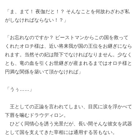
「ま、まて！ 夜伽だと！？ そんなことを何故わざわざ私
がしなければならない！？」
「お忘れなのですか？ ビーストマンからこの国を救って
くれたオロチ様は、近い将来我が国の王位をお継ぎになら
れます。当然その妃は陛下でなければなりません。少なく
とも、竜の血を引くお世継ぎが産まれるまではオロチ様と
円満な関係を築いて頂かなければ」
「うぅ……」
王としての正論を言われてしまい、目尻に涙を浮かべて
下唇を噛むドラウディロン。
ひどく同情心を誘う光景だが、長い間そんな彼女を武器
として国を支えてきた宰相には通用する筈もない。