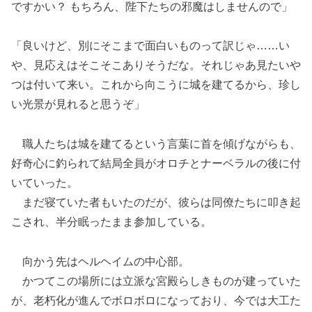
ですかい？ もちろん、陛下たちの邪魔はしませんので」
「良いけど、別にそこまで面白いものって訳じゃ……い
や、見応えはそこそこありそうだな。それじゃあ見たいや
つは付いて来い。これから向こうに城を建てるから、珍し
い光景が見れると思うぞ」
職人たちは城を建てるという言葉に首を傾げながらも、
好奇心に釣られて結局全員がオロチとナーベラルの後に付
いていった。
まだ寝ていた者もいたのだが、彼らは同僚たちに叩き起
こされ、半分眠ったまま参加している。
向かう先はヘルヘイムの中心部。
かつてこの場所には立派な宮殿らしきものが建っていた
が、老朽化が進んでボロボロになっており、今では大工た