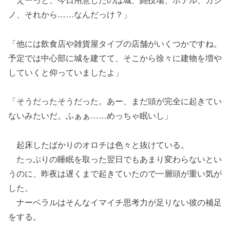
「えーっと、今日用意したのは城、闘技場、ホテル、カジ
ノ、それから……なんだっけ？」
「他には飲食店や雑貨屋タイプの店舗がいくつかですね。
予定では中心部に城を建てて、そこから徐々に建物を増や
していくと仰っていましたよ」
「そうだったそうだった。あー、まだ頭が完全に起きてい
ないみたいだ。ふぁぁ……めっちゃ眠いし」
起床したばかりのオロチは色々と抜けている。
たっぷりの睡眠を取った翌日でもあまり変わらないとい
うのに、昨夜は遅くまで起きていたので一層頭が重い気が
した。
ナーベラルはそんなイマイチ思考力が足りない彼の補足
をする。