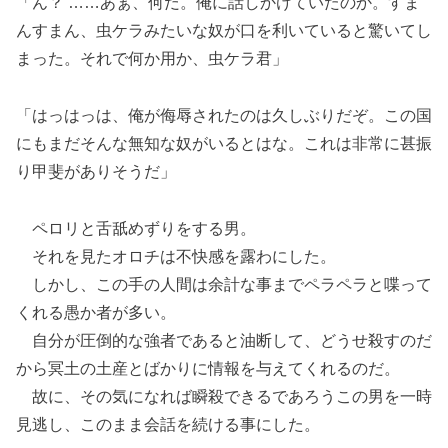
「ん？ ……あぁ、何だ。俺に話しかけていたのか。すま
んすまん、虫ケラみたいな奴が口を利いていると驚いてし
まった。それで何か用か、虫ケラ君」
「はっはっは、俺が侮辱されたのは久しぶりだぞ。この国
にもまだそんな無知な奴がいるとはな。これは非常に甚振
り甲斐がありそうだ」
ペロリと舌舐めずりをする男。
それを見たオロチは不快感を露わにした。
しかし、この手の人間は余計な事までペラペラと喋って
くれる愚か者が多い。
自分が圧倒的な強者であると油断して、どうせ殺すのだ
から冥土の土産とばかりに情報を与えてくれるのだ。
故に、その気になれば瞬殺できるであろうこの男を一時
見逃し、このまま会話を続ける事にした。