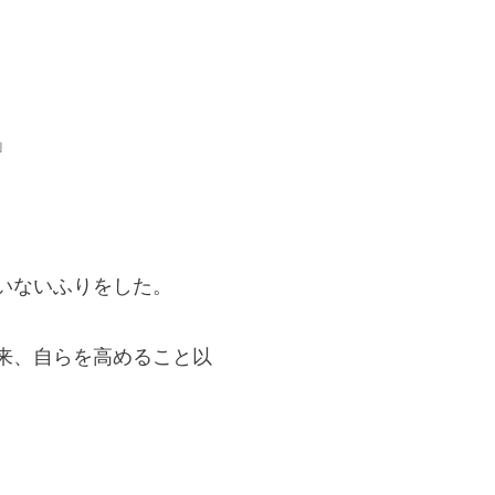
」
いないふりをした。
来、自らを高めること以