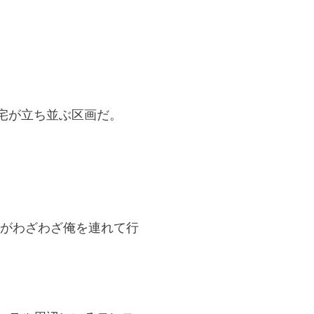
宅が立ち並ぶ区画だ。
匠がわざわざ俺を連れて行