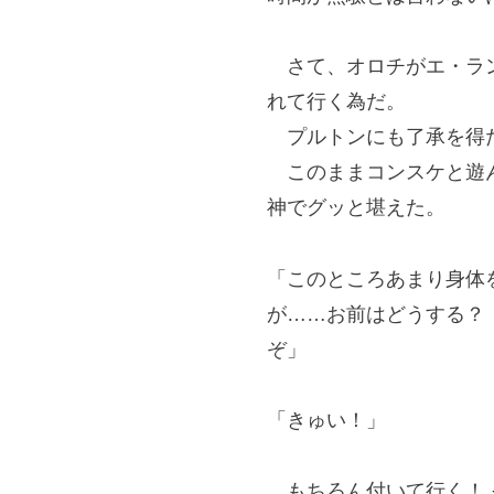
さて、オロチがエ・ラン
れて行く為だ。
プルトンにも了承を得た
このままコンスケと遊ん
神でグッと堪えた。
「このところあまり身体
が……お前はどうする？
ぞ」
「きゅい！」
もちろん付いて行く！ 