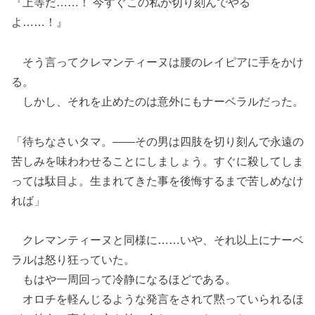
『上等だ……！ 今すぐこの私が切り刻んでやる
よ……！』
そう言ってクレマンティーヌは腰のレイピアに手をかけ
る。
しかし、それを止めたのは意外にもナーベラルだった。
「待ちなさいタマ。――その男は四肢を切り刻んで永遠の
苦しみを味わわせることにしましょう。すぐに殺してしま
っては駄目よ。生まれてきた事を後悔するまで苦しめなけ
れば」
クレマンティーヌと同様に……いや、それ以上にナーベ
ラルは怒り狂っていた。
もはや一周回って冷静になるほどである。
オロチを軽んじるような発言をされて黙っていられるほ