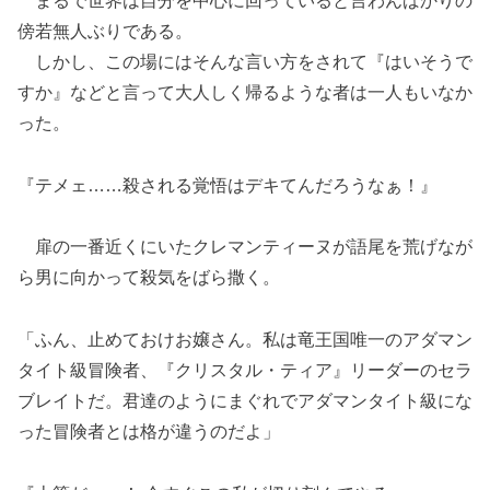
まるで世界は自分を中心に回っていると言わんばかりの
傍若無人ぶりである。
しかし、この場にはそんな言い方をされて『はいそうで
すか』などと言って大人しく帰るような者は一人もいなか
った。
『テメェ……殺される覚悟はデキてんだろうなぁ！』
扉の一番近くにいたクレマンティーヌが語尾を荒げなが
ら男に向かって殺気をばら撒く。
「ふん、止めておけお嬢さん。私は竜王国唯一のアダマン
タイト級冒険者、『クリスタル・ティア』リーダーのセラ
ブレイトだ。君達のようにまぐれでアダマンタイト級にな
った冒険者とは格が違うのだよ」