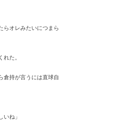
たらオレみたいにつまら
くれた。
ら倉持が言うには直球自
しいね」