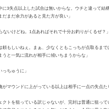
中に3失点以上した試合は無いからな。ウチと違って結
まだまだ余力があると見た方が良い」
いらないけどね。1点あればそれで十分お釣りがくるぜ？
は頼もしいねぇ。まぁ、少なくともこっちが点取るまで
まうと一気に流れが相手に傾いちまうからな」
いっちゅうに」
がマウンドに上がっている以上は相手に一点の失点た
クトを狙っている訳じゃないが、完封は普通に狙って