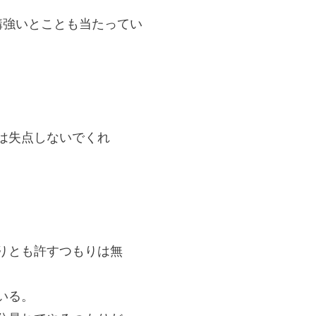
構強いとことも当たってい
」
は失点しないでくれ
りとも許すつもりは無
いる。