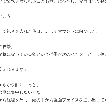
で交代させられることも無いだろうし、今日は思う存
いこう！」
て気合を入れた俺は、走ってマウンドに向かった。
の攻撃。
気になっている乾という捕手が次のバッターとして控
見えねぇよな」
からか余計に、っと。
の事に集中しないとな。
ら視線を外し、頭の中から強面フェイスを追い出して