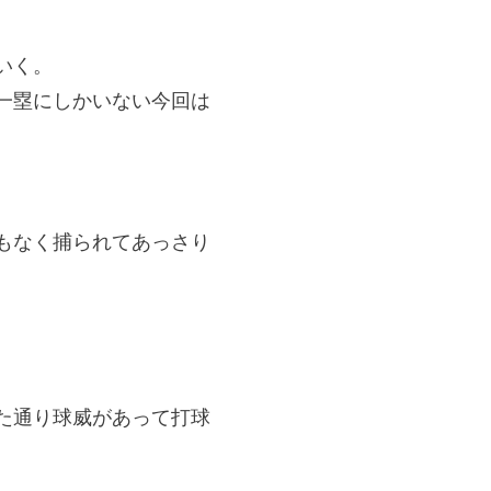
いく。
一塁にしかいない今回は
もなく捕られてあっさり
た通り球威があって打球