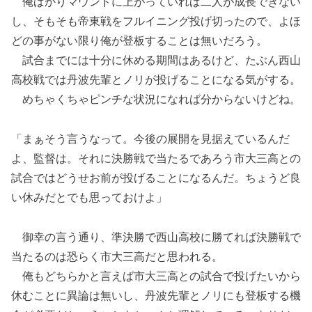
俺ばかりマウンドに上がっていれば二人が成長できない
し、そもそも帝東戦をフルイニング投げ切ったので、よほ
どの事がない限り俺が登板することは無いだろう。
試合までには十分に休める期間はあるけど、たぶん西山
高校戦では丹波先輩とノリが投げることになる気がする。
めちゃくちゃピンチな状況になれば分からないけどね。
「まぁそう言うなって。今後の展開を見据えているんだ
よ、監督は。それに決勝戦で当たるであろう市大三高との
試合ではどうせお前が投げることになるんだ。ちょうど良
い休みだとでも思っておけよ」
御幸の言う通り、準決勝で西山高校に勝てれば決勝戦で
当たるのは恐らく市大三高だと思われる。
俺もどちらかと言えば市大三高との試合で投げたいから
休むことに異論は無いし、丹波先輩とノリにも登板する機