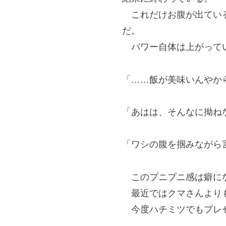
これだけお腹が出ている
だ。
パワー自体は上がって
「……飯が美味いんやか
「あはは、そんなに拗ね
「ワシの腹を掴みながら
このプニプニ感は癖に
最近ではクマさんより
今度ハチミツでもプレゼ