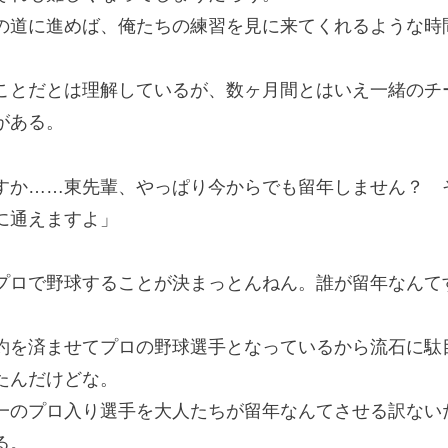
道に進めば、俺たちの練習を見に来てくれるような時
とだとは理解しているが、数ヶ月間とはいえ一緒のチ
がある。
すか……東先輩、やっぱり今からでも留年しません？ 
に通えますよ」
プロで野球することが決まっとんねん。誰が留年なんて
を済ませてプロの野球選手となっているから流石に駄
たんだけどな。
のプロ入り選手を大人たちが留年なんてさせる訳ない
る。