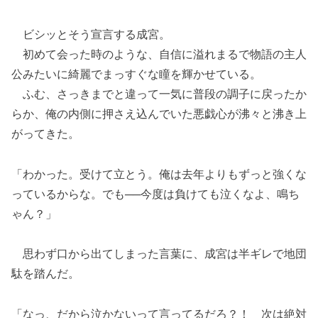
ビシッとそう宣言する成宮。
初めて会った時のような、自信に溢れまるで物語の主人
公みたいに綺麗でまっすぐな瞳を輝かせている。
ふむ、さっきまでと違って一気に普段の調子に戻ったか
らか、俺の内側に押さえ込んでいた悪戯心が沸々と沸き上
がってきた。
「わかった。受けて立とう。俺は去年よりもずっと強くな
っているからな。でも──今度は負けても泣くなよ、鳴ち
ゃん？」
思わず口から出てしまった言葉に、成宮は半ギレで地団
駄を踏んだ。
「なっ、だから泣かないって言ってるだろ？！ 次は絶対