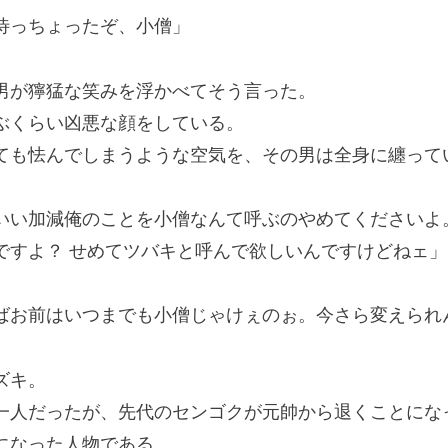
待っちょったぞ、小僧」
が獰猛な笑みを浮かべてそう言った。
ぶくらい凶悪な顔をしている。
も怯んでしまうような空気を、その男は全身に纏って
いい加減俺のことを小僧なんて呼ぶのやめてくださいよ
ですよ？ せめてツバキと呼んで欲しいんですけどねェ」
ばお前はいつまでも小僧じゃけぇのぉ。今さら変えられ
ズキ。
人だったが、先代のセンゴクが元帥から退くことにな
になった人物である。