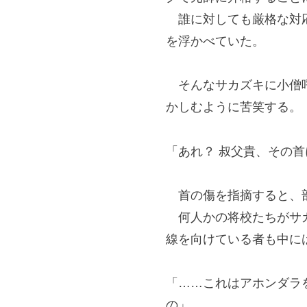
誰に対しても厳格な対応
を浮かべていた。
そんなサカズキに小僧呼
かしむように苦笑する。
「あれ？ 叔父貴、その
首の傷を指摘すると、部
何人かの将校たちがサカ
線を向けている者も中に
「……これはアホンダラ
の」