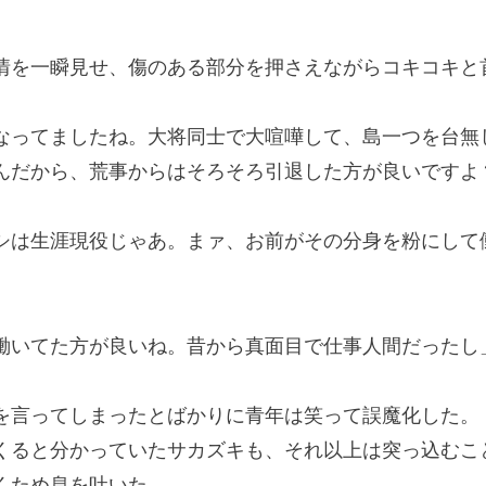
を一瞬見せ、傷のある部分を押さえながらコキコキと
なってましたね。大将同士で大喧嘩して、島一つを台無
んだから、荒事からはそろそろ引退した方が良いですよ
シは生涯現役じゃあ。まァ、お前がその分身を粉にして
働いてた方が良いね。昔から真面目で仕事人間だったし
言ってしまったとばかりに青年は笑って誤魔化した。
ると分かっていたサカズキも、それ以上は突っ込むこ
くため息を吐いた。