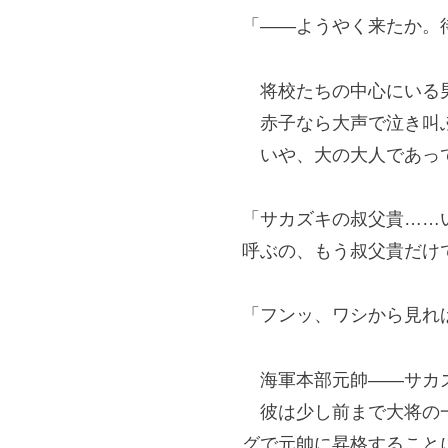
「――ようやく来たか。
将校たちの中心にいる男
赤子なら大声で泣き叫
いや、大の大人であって
「サカズキの叔父貴……
呼ぶの、もう叔父貴だけ
「フンッ、ワシから見れ
海軍本部元帥――サカ
彼は少し前まで大将の一
グで元帥に昇格すること