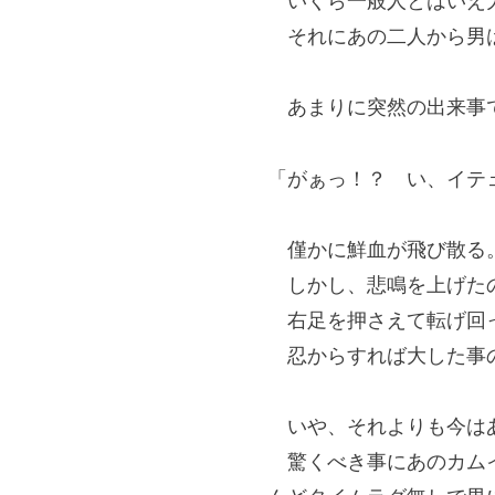
いくら一般人とはいえ大
それにあの二人から男は
あまりに突然の出来事で
「がぁっ！？ い、イテ
僅かに鮮血が飛び散る
しかし、悲鳴を上げたの
右足を押さえて転げ回っ
忍からすれば大した事の
いや、それよりも今は
驚くべき事にあのカムイ