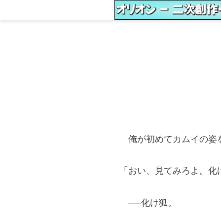
俺が初めてカムイの姿を
「おい、見てみろよ。化
──化け狐。