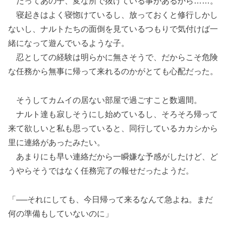
だってあの子、変な所で抜けている事があるから……。
寝起きはよく寝惚けているし、放っておくと修行しかし
ないし、ナルトたちの面倒を見ているつもりで気付けば一
緒になって遊んでいるような子。
忍としての経験は明らかに無さそうで、だからこそ危険
な任務から無事に帰って来れるのかがとても心配だった。
そうしてカムイの居ない部屋で過ごすこと数週間。
ナルト達も寂しそうにし始めているし、そろそろ帰って
来て欲しいと私も思っていると、同行しているカカシから
里に連絡があったみたい。
あまりにも早い連絡だから一瞬嫌な予感がしたけど、ど
うやらそうではなく任務完了の報せだったようだ。
「──それにしても、今日帰って来るなんて急よね。まだ
何の準備もしていないのに」