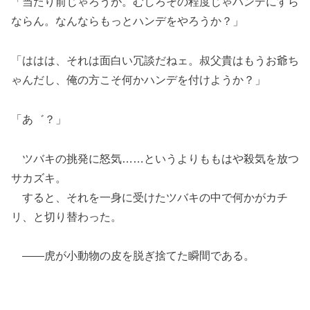
「当たり前じゃろうが。むしろその程度じゃハンデにすら
ならん。なんならもっとハンデをやろうか？」
「ははは、それは面白い冗談だねェ。叔父貴はもうお爺ち
ゃんだし、俺の方こそ何かハンデを付けようか？」
「あ゛？」
ツバキの挑発に怒気……というよりももはや殺気を放つ
サカズキ。
すると、それを一身に受けたツバキの中で何かがカチ
リ、と切り替わった。
――虎が小動物の皮を脱ぎ捨てた瞬間である。