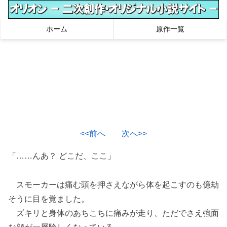
ホーム
原作一覧
<<前へ
次へ>>
「……んあ？ どこだ、ここ」
スモーカーは痛む頭を押さえながら体を起こすのも億劫
そうに目を覚ました。
ズキリと身体のあちこちに痛みが走り、ただでさえ強面