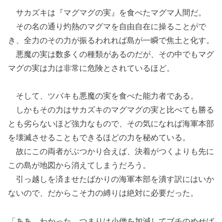
サカズキは『マグマグの実』を食べたマグマ人間だ。
その名の通り灼熱のマグマを自由自在に操ることがで
き、全力のその力が振るわれれば島が一瞬で焦土と化す。
悪魔の実は数多くの種類があるのだが、その中でもマグ
マグの実は力は非常に危険とされているほど。
そして、ツバキも悪魔の実を食べた能力者である。
しかもその力はサカズキのマグマグの実と比べても勝る
とも劣らないほど強力なもので、その気になれば海軍本部
を壊滅させることもできるほどの力を秘めている。
故にこの両者がぶつかり合えば、決着がつくよりも先に
この島が地図から消えてしまうだろう。
引っ越しを済ませたばかりの海軍本部を潰す訳にはいか
ないので、だからこそ力の縛りは絶対に必要だった。
「ああ、わかった。つまりは小僧を加減してブチのめせば