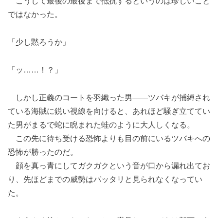
こうして最後の最後まで抵抗するというのは珍しいこと
ではなかった。
「少し黙ろうか」
「ッ……！？」
しかし正義のコートを羽織った男――ツバキが捕縛され
ている海賊に鋭い視線を向けると、あれほど騒ぎ立ててい
た男がまるで蛇に睨まれた蛙のように大人しくなる。
この先に待ち受ける恐怖よりも目の前にいるツバキへの
恐怖が勝ったのだ。
顔を真っ青にしてガクガクという音が口から漏れ出てお
り、先ほどまでの威勢はパッタリと見られなくなってい
た。