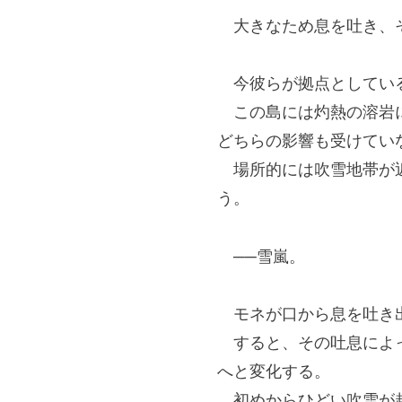
大きなため息を吐き、そ
今彼らが拠点としている
この島には灼熱の溶岩に
どちらの影響も受けてい
場所的には吹雪地帯が近
う。
──雪嵐。
モネが口から息を吐き
すると、その吐息によっ
へと変化する。
初めからひどい吹雪が起