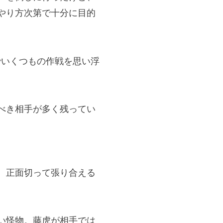
やり方次第で十分に目的
でいくつもの作戦を思い浮
べき相手が多く残ってい
。
、正面切って張り合える
い怪物。藤虎が相手では