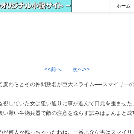
ホーム
<<前へ
次へ>>
麦わらとその仲間数名が巨大スライム──スマイリー
視していた女は狙い通りに事が進んで口元を歪ませた
い難い生物兵器で敵の注意を逸らす試みはまんまと成
のが何人か残っちゃったわね。一番厄介な男はスマイリ