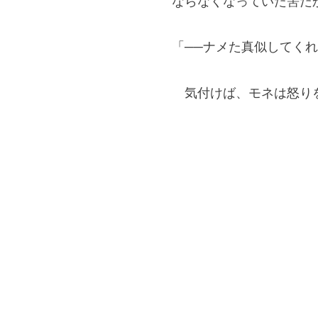
ならなくなっていた筈だ
「──ナメた真似してく
気付けば、モネは怒りを