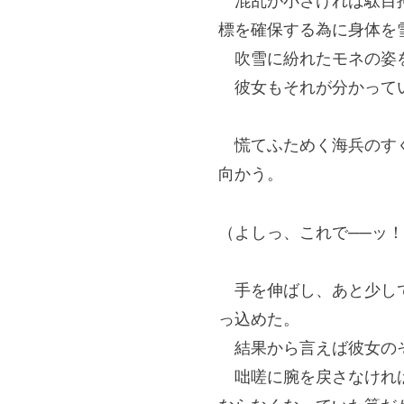
混乱が小さければ駄目押
標を確保する為に身体を
吹雪に紛れたモネの姿
彼女もそれが分かってい
慌てふためく海兵のすぐ
向かう。
（よしっ、これで──ッ
手を伸ばし、あと少しで
っ込めた。
結果から言えば彼女のそ
咄嗟に腕を戻さなければ