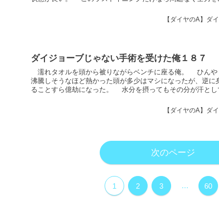
【ダイヤのA】ダ
ダイジョーブじゃない手術を受けた俺１８７
濡れタオルを頭から被りながらベンチに座る俺。 ひんや
沸騰しそうなほど熱かった頭が多少はマシになったが、逆に
ることすら億劫になった。 水分を摂ってもその分が汗として
【ダイヤのA】ダ
次のページ
…
1
2
3
60