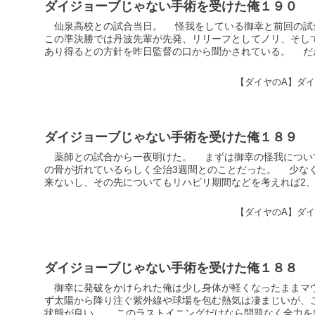
ダイジョーブじゃない手術を受けた俺１９０
仙泉高校との試合当日。 怪我をしている御幸と前回の
この準決勝では丹波先輩が先発、リリーフとしてノリ、そし
あり得るとの方針を昨日監督の口から聞かされている。 だから
【ダイヤのA】ダ
ダイジョーブじゃない手術を受けた俺１８９
薬師との試合から一夜明けた。 まずは御幸の怪我につい
の骨が折れているらしく全治3週間とのことだった。 少な
来ないし、その先についてもリハビリ期間などを考えれば2、3ヶ
【ダイヤのA】ダ
ダイジョーブじゃない手術を受けた俺１８８
御幸に発破をかけられた俺は少し身体が軽くなったままマ
ず太陽から降り注ぐ紫外線や球場を包む熱気は凄まじいが、
状態が良い。 このラストイニングだけなら問題なく全力を出