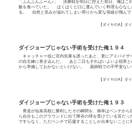
「ふんふんふーん♪」 決勝戦を明日に控えた前日、俺はこ
飯を食べていた。 ぱくぱくと口に運んでいく料理も心なし
る。 自然と笑みが溢れてしまい周りから変な視線が飛んでくる
【ダイヤのA】ダ
ダイジョーブじゃない手術を受けた俺１９４
キャッチャー役に宮内先輩を誘ったあと、更にアドバイザ
の自主練に巻き込んだ。 あと二日もすればいよいよ稲実と
から準備しておかないといけない。 薬師戦での不甲斐ないピッ
【ダイヤのA】ダ
ダイジョーブじゃない手術を受けた俺１９３
青道が仙泉高校に勝利したその瞬間を、御幸はベンチから
ら自分もこのグラウンドに出て降谷の球を受けている筈だっ
ですらなく、ただベンチで応援することしか出来ないことに何も