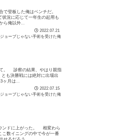
試合で登板した俺はベンチだ。
て状況に応じて一年生の起用も
俺以外...
2022.07.21
イジョーブじゃない手術を受けた俺
て。 診察の結果、やはり親指
くとも決勝戦には絶対に出場出
月は...
2022.07.15
イジョーブじゃない手術を受けた俺
ウンドに上がった。 相変わら
ここ数イニングの中で今が一番
せるだろう。...