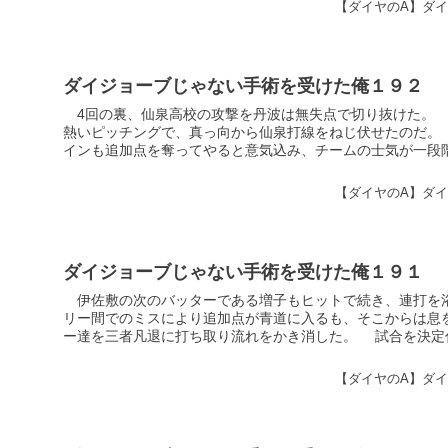
【ダイヤのA】ダ
ダイジョーブじゃない手術を受けた俺１９２
4回の裏、仙泉高校の攻撃を丹波は無失点で切り抜けた。
熱いピッチングで、真っ向から仙泉打線をねじ伏せたのだ。
インも追加点を奪ってやると意気込み、チームの士気が一段階引
【ダイヤのA】ダ
ダイジョーブじゃない手術を受けた俺１９１
伊佐敷の次のバッターである増子もヒットで続き、連打を
リー間でのミスにより追加点が青道に入るも、そこからは息
ー達を三者凡退に打ち取り流れをかき消した。 試合を決定付
【ダイヤのA】ダ